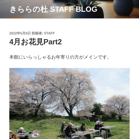
コ
きららの杜 STAFF BLOG
ン
テ
ン
ツ
投
2022年5月6日
投稿者:
STAFF
稿
4月お花見Part2
へ
日:
ス
キ
本館にいらっしゃるお年寄りの方がメインです。
ッ
プ