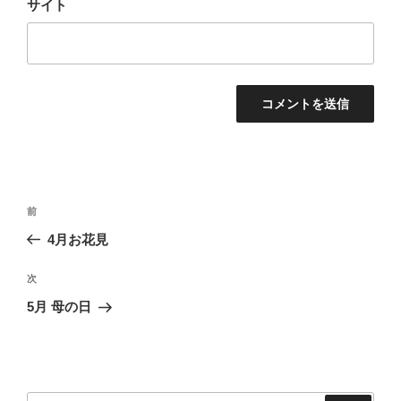
サイト
投
過
前
稿
去
4月お花見
ナ
の
ビ
投
次
次
稿
ゲ
の
5月 母の日
投
ー
稿
シ
ョ