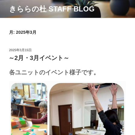
コ
きららの杜 STAFF BLOG
ン
テ
ン
ツ
月:
2025年3月
へ
ス
投
2025年3月15日
キ
稿
～2月・3月イベント～
ッ
日:
プ
各ユニットのイベント様子です。