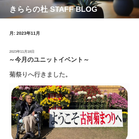
コ
きららの杜 STAFF BLOG
ン
テ
ン
ツ
月:
2023年11月
へ
ス
投
2023年11月18日
キ
稿
～今月のユニットイベント～
ッ
日:
プ
菊祭りへ行きました。