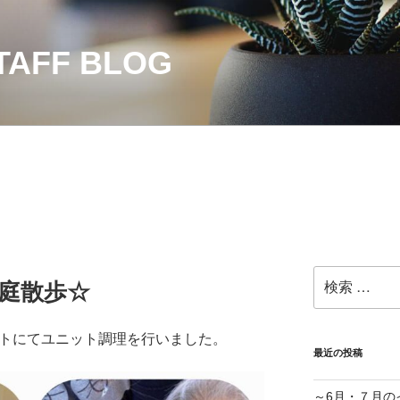
AFF BLOG
検
庭散歩☆
索:
ットにてユニット調理を行いました。
最近の投稿
～6月・７月の