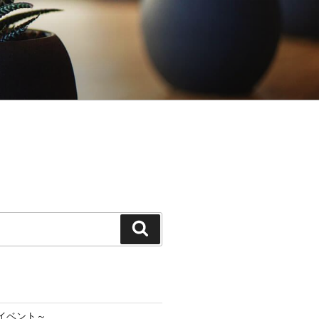
検
索
イベント～