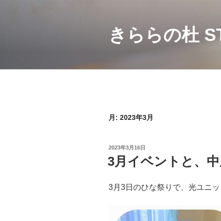
コ
ン
テ
きららの杜 ST
ン
ツ
へ
ス
キ
ッ
プ
月:
2023年3月
投
2023年3月16日
稿
3月イベントと、中
日:
3月3日のひな祭りで、光ユニ