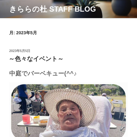
コ
きららの杜 STAFF BLOG
ン
テ
ン
ツ
月:
2023年5月
へ
ス
投
2023年5月5日
キ
稿
～色々なイベント～
ッ
日:
プ
中庭でバーベキュー(^^♪