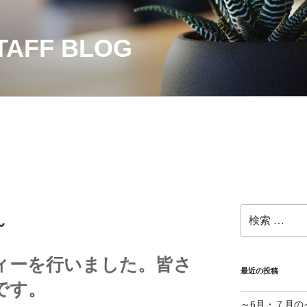
AFF BLOG
検
～
索:
ィーを行いました。皆さ
最近の投稿
です。
～6月・７月の