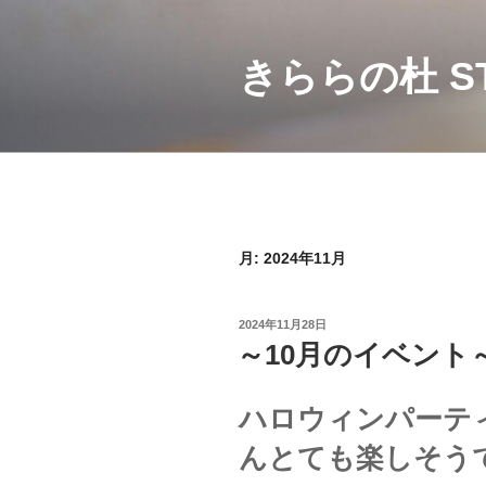
コ
ン
テ
きららの杜 ST
ン
ツ
へ
ス
キ
ッ
プ
月:
2024年11月
投
2024年11月28日
稿
～10月のイベント
日:
ハロウィンパーテ
んとても楽しそう