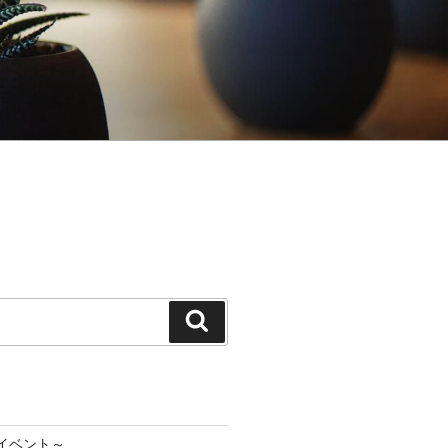
検
索
イベント～