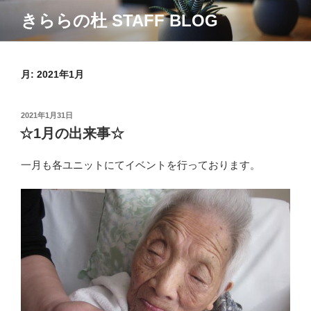
コ
きららの杜 STAFF BLOG
ン
テ
ン
ツ
月:
2021年1月
へ
ス
投
2021年1月31日
キ
稿
☆1月の出来事☆
ッ
日:
プ
一月も各ユニットにてイベントを行っております。