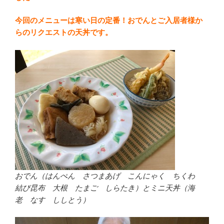
今回のメニューは寒い日の定番！おでんとご入居者様か
らのリクエストの天丼です。
おでん（はんぺん さつまあげ こんにゃく ちくわ
結び昆布 大根 たまご しらたき）とミニ天丼（海
老 なす ししとう）