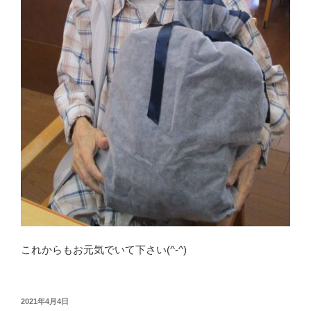
これからもお元気でいて下さい(^-^)
投
2021年4月4日