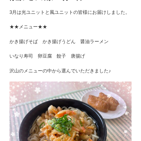
日:
3月は光ユニットと風ユニットの皆様にお届けしました。
★★メニュー★★
かき揚げそば かき揚げうどん 醤油ラーメン
いなり寿司 卵豆腐 餃子 唐揚げ
沢山のメニューの中から選んでいただきました♪