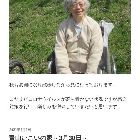
桜も満開になり散歩しながら見に行っております。
まだまだコロナウイルスが落ち着かない状況ですが感染
対策を行い、楽しみを増やしていきたいと思います。
投
2021年4月1日
稿
青山いこいの家～3月30日～