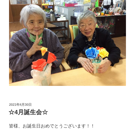
投
2021年4月30日
稿
☆4月誕生会☆
日:
皆様、お誕生日おめでとうございます！！