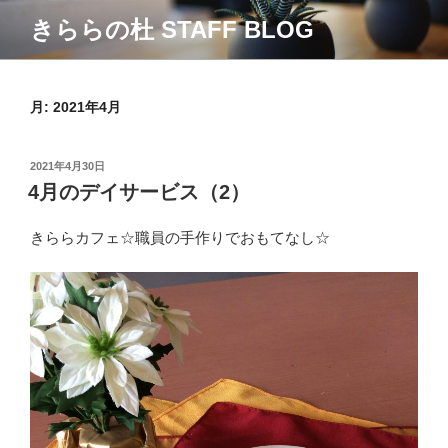
コ
きららの杜 STAFF BLOG
ン
テ
ン
ツ
月:
2021年4月
へ
ス
投
2021年4月30日
キ
稿
4月のデイサービス（2）
ッ
日:
プ
きららカフェ☆職員の手作りでおもてなし☆