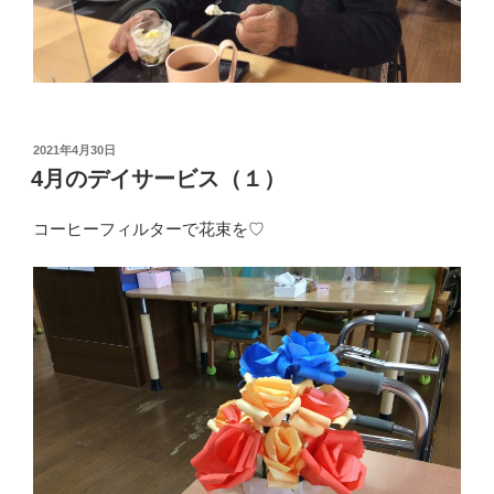
投
2021年4月30日
稿
4月のデイサービス（１）
日:
コーヒーフィルターで花束を♡