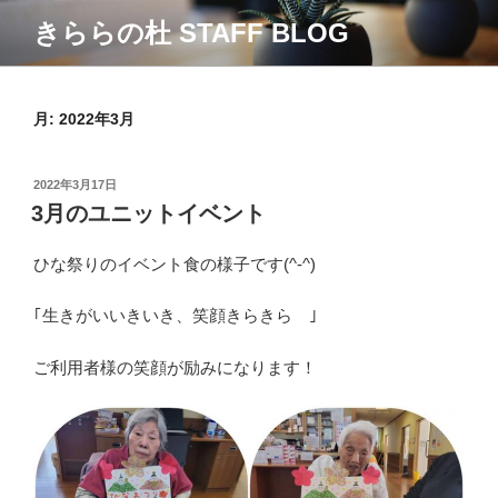
コ
きららの杜 STAFF BLOG
ン
テ
ン
ツ
月:
2022年3月
へ
ス
投
2022年3月17日
キ
稿
3月のユニットイベント
ッ
日:
プ
ひな祭りのイベント食の様子です(^-^)
｢生きがいいきいき、笑顔きらきら ｣
ご利用者様の笑顔が励みになります！