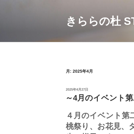
コ
ン
テ
きららの杜 ST
ン
ツ
へ
ス
キ
ッ
プ
月:
2025年4月
投
2025年4月27日
稿
～4月のイベント第
日:
４月のイベント第
桃祭り、お花見、