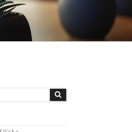
検
索
イベント～