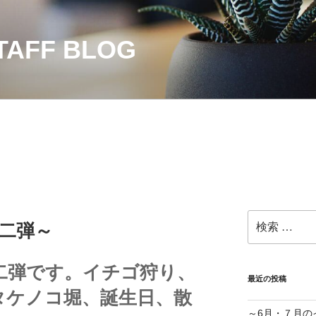
AFF BLOG
検
二弾～
索:
二弾です。イチゴ狩り、
最近の投稿
タケノコ堀、誕生日、散
～6月・７月の